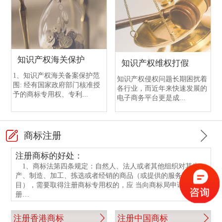
中国银行开户需提交的文件
渣打银行开户注意事项
恒生银行开户
香港中国银行开户
香港渣打银行与国内渣打银行区别
香港恒生银行介绍
香港中行与国内中行开户的不同点
渣打银行开户流程
知识产权海关保护
知识产权维权打假
香港中行与国内中行开户的相同点
香港渣打银行与国内渣打银行开户情况
1、知识产权海关备案保护范
知识产权侵权问题长期困扰着
围: 经有国家政府部门核准授
各行业，而近年来快速发展的
中国银行开户手续
香港渣打银行开户指南
予的商标专用权、专利...
电子商务平台更是成...
中银香港银行开户所需文件
渣打银行开户资料
商标注册
注册商标的好处：
1、商标法第四条规定：自然人、法人或者其他组织对其生
产、制造、加工、拣选或者经销的商品（或提供的服务项
目），需要取得注册商标专用权的，应 当向商标局申请商标注
册…
注册香港商标
注册中国商标