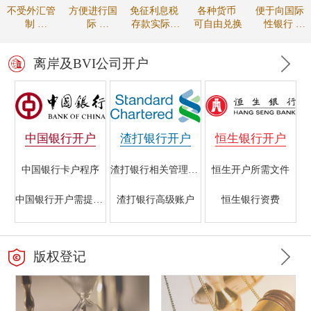
不受外汇管
方便进行国
免征利息税
各种货币
便于向国际
制
际
存款实际收
可自由兑换
性银行
资金可自由
贸易的款项
益较高
进行贸易融
调拨
结算
资
离岸及BVI公司开户
中国银行开户
渣打银行开户
恒生银行开户
中国银行卡户程序
渣打银行相关管理规定
恒生开户所需文件
中国银行开户需提交的文件
渣打银行高级账户
恒生银行资费
香港中国银行开户指南
海外注册公司在渣打银行开户所需资料
银行开户的重要性
版权登记
中国银行离岸银行业务
渣打银行初级账户
恒生银行的开户条件
中国银行不同帐户所需材料
渣打银行离岸账户开户条件
香港恒生银行与国内银行开户的区别