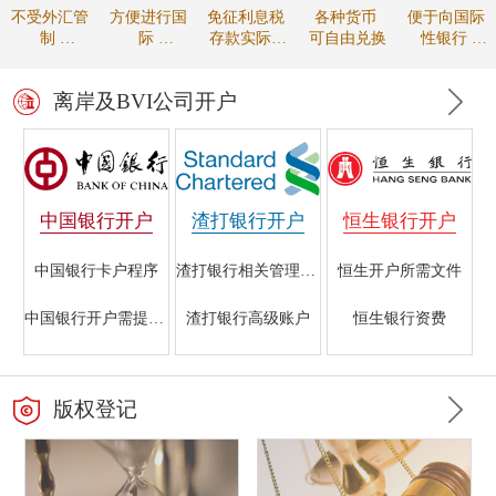
不受外汇管
方便进行国
免征利息税
各种货币
便于向国际
制
际
存款实际收
可自由兑换
性银行
资金可自由
贸易的款项
益较高
进行贸易融
调拨
结算
资
离岸及BVI公司开户
中国银行开户
渣打银行开户
恒生银行开户
中国银行卡户程序
渣打银行相关管理规定
恒生开户所需文件
中国银行开户需提交的文件
渣打银行高级账户
恒生银行资费
香港中国银行开户指南
海外注册公司在渣打银行开户所需资料
银行开户的重要性
版权登记
中国银行离岸银行业务
渣打银行初级账户
恒生银行的开户条件
中国银行不同帐户所需材料
渣打银行离岸账户开户条件
香港恒生银行与国内银行开户的区别