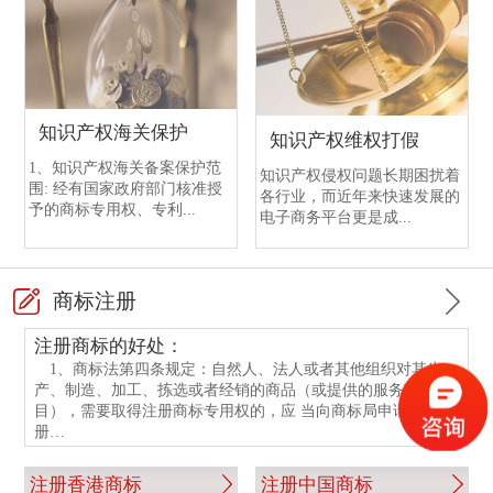
中国银行开户需提交的文件
渣打银行开户注意事项
恒生银行开户
香港中国银行开户
香港渣打银行与国内渣打银行区别
香港恒生银行介绍
香港中行与国内中行开户的不同点
渣打银行开户流程
知识产权海关保护
知识产权维权打假
香港中行与国内中行开户的相同点
香港渣打银行与国内渣打银行开户情况
1、知识产权海关备案保护范
知识产权侵权问题长期困扰着
围: 经有国家政府部门核准授
各行业，而近年来快速发展的
中国银行开户手续
香港渣打银行开户指南
予的商标专用权、专利...
电子商务平台更是成...
中银香港银行开户所需文件
渣打银行开户资料
商标注册
注册商标的好处：
1、商标法第四条规定：自然人、法人或者其他组织对其生
产、制造、加工、拣选或者经销的商品（或提供的服务项
目），需要取得注册商标专用权的，应 当向商标局申请商标注
册…
注册香港商标
注册中国商标