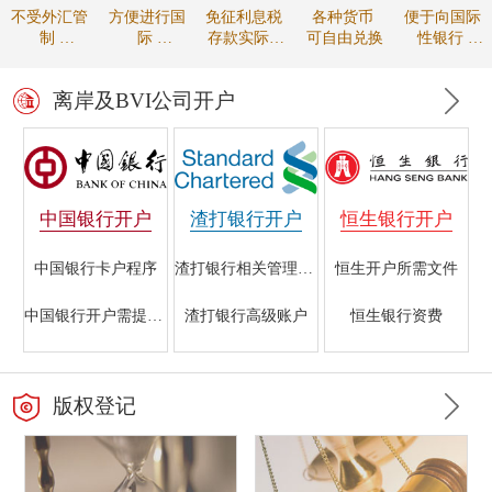
不受外汇管
方便进行国
免征利息税
各种货币
便于向国际
制
际
存款实际收
可自由兑换
性银行
资金可自由
贸易的款项
益较高
进行贸易融
调拨
结算
资
离岸及BVI公司开户
中国银行开户
渣打银行开户
恒生银行开户
中国银行卡户程序
渣打银行相关管理规定
恒生开户所需文件
中国银行开户需提交的文件
渣打银行高级账户
恒生银行资费
香港中国银行开户指南
海外注册公司在渣打银行开户所需资料
银行开户的重要性
版权登记
中国银行离岸银行业务
渣打银行初级账户
恒生银行的开户条件
中国银行不同帐户所需材料
渣打银行离岸账户开户条件
香港恒生银行与国内银行开户的区别