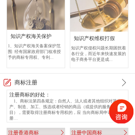
中国银行开户需提交的文件
渣打银行开户注意事项
恒生银行开户
香港中国银行开户
香港渣打银行与国内渣打银行区别
香港恒生银行介绍
香港中行与国内中行开户的不同点
渣打银行开户流程
知识产权海关保护
知识产权维权打假
香港中行与国内中行开户的相同点
香港渣打银行与国内渣打银行开户情况
1、知识产权海关备案保护范
知识产权侵权问题长期困扰着
围: 经有国家政府部门核准授
各行业，而近年来快速发展的
中国银行开户手续
香港渣打银行开户指南
予的商标专用权、专利...
电子商务平台更是成...
中银香港银行开户所需文件
渣打银行开户资料
商标注册
注册商标的好处：
1、商标法第四条规定：自然人、法人或者其他组织对其生
产、制造、加工、拣选或者经销的商品（或提供的服务项
目），需要取得注册商标专用权的，应 当向商标局申请商标注
册…
注册香港商标
注册中国商标