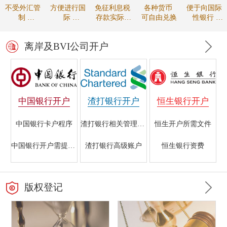
不受外汇管
方便进行国
免征利息税
各种货币
便于向国际
制
际
存款实际收
可自由兑换
性银行
资金可自由
贸易的款项
益较高
进行贸易融
调拨
结算
资
离岸及BVI公司开户
中国银行开户
渣打银行开户
恒生银行开户
中国银行卡户程序
渣打银行相关管理规定
恒生开户所需文件
中国银行开户需提交的文件
渣打银行高级账户
恒生银行资费
香港中国银行开户指南
海外注册公司在渣打银行开户所需资料
银行开户的重要性
版权登记
中国银行离岸银行业务
渣打银行初级账户
恒生银行的开户条件
中国银行不同帐户所需材料
渣打银行离岸账户开户条件
香港恒生银行与国内银行开户的区别