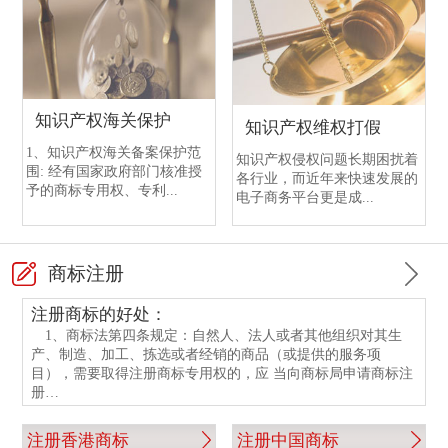
中国银行开户需提交的文件
渣打银行开户注意事项
恒生银行开户
香港中国银行开户
香港渣打银行与国内渣打银行区别
香港恒生银行介绍
香港中行与国内中行开户的不同点
渣打银行开户流程
知识产权海关保护
知识产权维权打假
香港中行与国内中行开户的相同点
香港渣打银行与国内渣打银行开户情况
1、知识产权海关备案保护范
知识产权侵权问题长期困扰着
围: 经有国家政府部门核准授
各行业，而近年来快速发展的
中国银行开户手续
香港渣打银行开户指南
予的商标专用权、专利...
电子商务平台更是成...
中银香港银行开户所需文件
渣打银行开户资料
商标注册
注册商标的好处：
1、商标法第四条规定：自然人、法人或者其他组织对其生
产、制造、加工、拣选或者经销的商品（或提供的服务项
目），需要取得注册商标专用权的，应 当向商标局申请商标注
册…
注册香港商标
注册中国商标