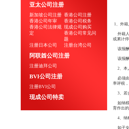
亚太公司注册
新加坡公司注册
香港公司注册
香港公司年审
香港公司税务
1、外籍
香港公司法律规
现成公司购买
定
香港公司常见问
外籍人
题
或累计停
注册日本公司
注册台湾公司
该报酬
阿联酋公司注册
该报酬
注册迪拜公司
2、本
BVI公司注册
必须由
率评税
注册BVI公司
3、若
现成公司特卖
如纳税
育作出的
4、纳
如子女