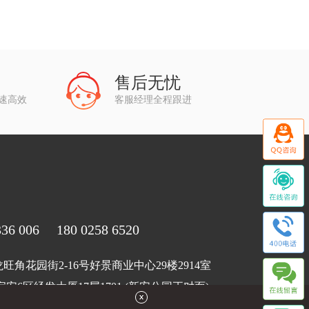
售后无忧
快速高效
客服经理全程跟进
6 006 180 0258 6520
角花园街2-16号好景商业中心29楼2914室
安6区经发大厦17层1701 (新安公园正对面)