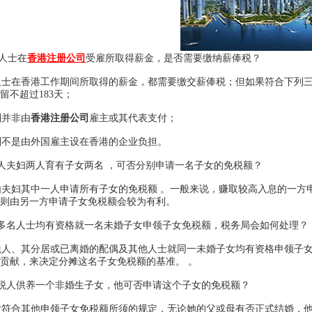
人士在
香港注册公司
受雇所取得薪金，是否需要缴纳薪俸税？
士在香港工作期间所取得的薪金，都需要缴交薪俸税；但如果符合下列三
留不超过183天；
并非由
香港注册公司
雇主或其代表支付；
不是由外国雇主设在香港的企业负担。
人夫妇两人育有子女两名 ，可否分别申请一名子女的免税额？
夫妇其中一人申请所有子女的免税额 。一般来说，赚取较高入息的一方
，则由另一方申请子女免税额会较为有利。
多名人士均有资格就一名未婚子女申领子女免税额，税务局会如何处理？
人、其分居或已离婚的配偶及其他人士就同一未婚子女均有资格申领子女
贡献，来决定分摊这名子女免税额的基准。 。
税人供养一个非婚生子女，他可否申请这个子女的免税额？
符合其他申领子女免税额所须的规定，无论她的父或母有否正式结婚，他