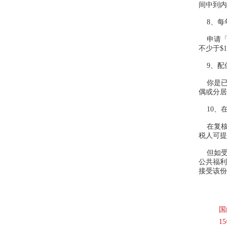
间中到
8、每年
申请「
不少于$
9、配
你是已
偶或分
10、
在复核
税人可提
但如受
公共福利
接受该份
国
1