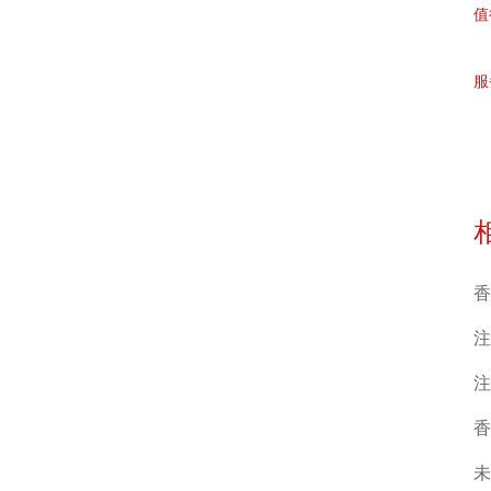
值
服
香
注
注
香
未