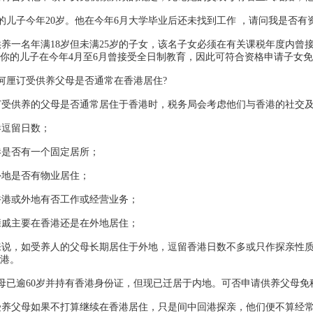
儿子今年20岁。他在今年6月大学毕业后还未找到工作 ，请问我是否有
一名年满18岁但未满25岁的子女，该名子女必须在有关课税年度内曾
你的儿子在今年4月至6月曾接受全日制教育，因此可符合资格申请子女
何厘订受供养父母是否通常在香港居住?
受供养的父母是否通常居住于香港时，税务局会考虑他们与香港的社交及
逗留日数；
是否有一个固定居所；
地是否有物业居住；
港或外地有否工作或经营业务；
戚主要在香港还是在外地居住；
说，如受养人的父母长期居住于外地，逗留香港日数不多或只作探亲性质
香港。
已逾60岁并持有香港身份证，但现已迁居于内地。可否申请供养父母免
养父母如果不打算继续在香港居住，只是间中回港探亲，他们便不算经常