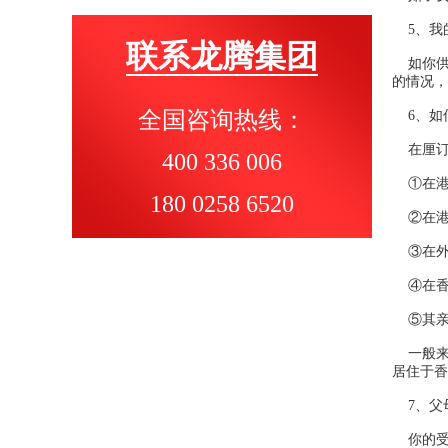
5、我的
联系龙腾集团
如你供养
的情况，
全国咨询热线：
6、如
在厘订
400 336 006
①在港
180 0258 6520
②在港
③在外
④在香
⑤其亲
一般来
居住于
7、父母
你的受