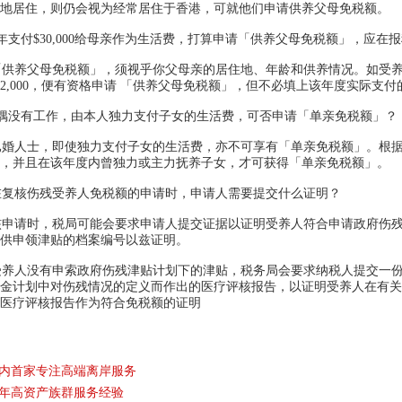
内地居住，则仍会视为经常居住于香港，可就他们申请供养父母免税额。
支付$30,000给母亲作为生活费，打算申请「供养父母免税额」，应
供养父母免税额」，须视乎你父母亲的居住地、年龄和供养情况。如受养
12,000，便有资格申请 「供养父母免税额」，但不必填上该年度实际支
偶没有工作，由本人独力支付子女的生活费，可否申请「单亲免税额」？
婚人士，即使独力支付子女的生活费，亦不可享有「单亲免税额」。根据
居，并且在该年度内曾独力或主力抚养子女，才可获得「单亲免税额」。
在复核伤残受养人免税额的申请时，申请人需要提交什么证明？
申请时，税局可能会要求申请人提交证据以证明受养人符合申请政府伤残
供申领津贴的档案编号以兹证明。
养人没有申索政府伤残津贴计划下的津贴，税务局会要求纳税人提交一份
金计划中对伤残情况的定义而作出的医疗评核报告，以证明受养人在有关
医疗评核报告作为符合免税额的证明
内首家专注高端离岸服务
5年高资产族群服务经验