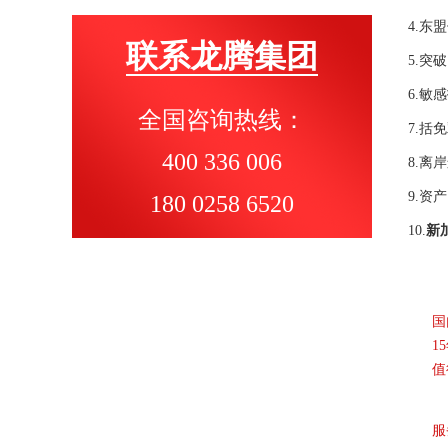
4.东盟
联系龙腾集团
5.突破
6.敏感
全国咨询热线：
7.括免
400 336 006
8.离岸
9.资产
180 0258 6520
10.
新
国
1
值
服