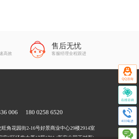
售后无忧
快速高效
客服经理全程跟进
6 006 180 0258 6520
角花园街2-16号好景商业中心29楼2914室
安6区经发大厦17层1701 (新安公园正对面)