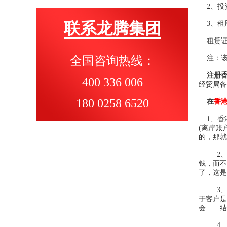
2、投资
联系龙腾集团
3、租用
租赁证(
全国咨询热线：
注：该
注册
400 336 006
经贸局备
180 0258 6520
在
香
1、香港
(离岸账
的，那就
2、就
钱，而不
了，这是
3、另
于客户是
会……结
4、大