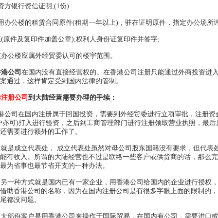
方银行资信证明;(1份)
办公楼的租赁合同原件(租期一年以上)，驻在证明原件，指定办公场所许
原件及复印件加盖公章);权利人身份证复印件并签字;
办公楼应属外经贸委认可的楼宇范围。
香港公司
在国内没有直接经营权的。在香港公司注册只能通过外商投资进
案通过，这样肯定受到国内法律的管制。
港注册公司
到大陆经营需要办理的手续：
公司在国内注册属于回国投资，需要到外经贸委进行立项审批，注册资金
户亦可)打入进行验资，之后到工商管理部门进行注册领取营业执照，最
还需要进行额外的工作了。
是成立代表处， 成立代表处虽然对母公司股东国籍没有要求，但代表处
能有收入。所谓的大陆经营也不过是联络一些客户或供货商的话，那么完
最为省事也最节省开支的一种办法。
一种方式就是国内已有一家企业，用香港公司给国内的企业进行授权，
借助香港公司的名称，因为在国内注册公司是有很多字眼上面的限制的，
尾都没问题。
部份客户是用香港公司来操作于国际贸易，在国内有公司，需要进口或