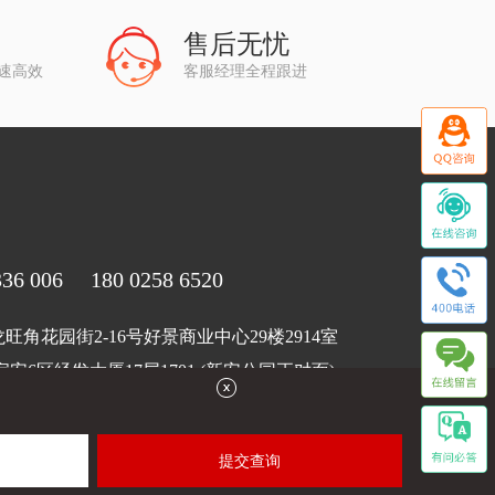
售后无忧
快速高效
客服经理全程跟进
6 006 180 0258 6520
角花园街2-16号好景商业中心29楼2914室
安6区经发大厦17层1701 (新安公园正对面)
腾财务集团
360
百度
腾讯
hao123
术支持