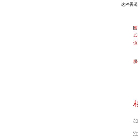
这种香港
国
1
值
服
如
注