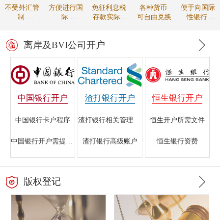
不受外汇管
方便进行国
免征利息税
各种货币
便于向国际
制
际
存款实际收
可自由兑换
性银行
资金可自由
贸易的款项
益较高
进行贸易融
调拨
结算
资
离岸及BVI公司开户
中国银行开户
渣打银行开户
恒生银行开户
中国银行卡户程序
渣打银行相关管理规定
恒生开户所需文件
中国银行开户需提交的文件
渣打银行高级账户
恒生银行资费
香港中国银行开户指南
海外注册公司在渣打银行开户所需资料
银行开户的重要性
版权登记
中国银行离岸银行业务
渣打银行初级账户
恒生银行的开户条件
中国银行不同帐户所需材料
渣打银行离岸账户开户条件
香港恒生银行与国内银行开户的区别