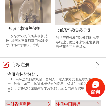
中国银行开户需提交的文件
渣打银行开户注意事项
恒生银行开户
香港中国银行开户
香港渣打银行与国内渣打银行区别
香港恒生银行介绍
香港中行与国内中行开户的不同点
渣打银行开户流程
知识产权海关保护
知识产权维权打假
香港中行与国内中行开户的相同点
香港渣打银行与国内渣打银行开户情况
1、知识产权海关备案保护范
知识产权侵权问题长期困扰着
围: 经有国家政府部门核准授
各行业，而近年来快速发展的
中国银行开户手续
香港渣打银行开户指南
予的商标专用权、专利...
电子商务平台更是成...
中银香港银行开户所需文件
渣打银行开户资料
商标注册
注册商标的好处：
1、商标法第四条规定：自然人、法人或者其他组织对其生
产、制造、加工、拣选或者经销的商品（或提供的服务项
目），需要取得注册商标专用权的，应 当向商标局申请商标注
册…
注册香港商标
注册中国商标