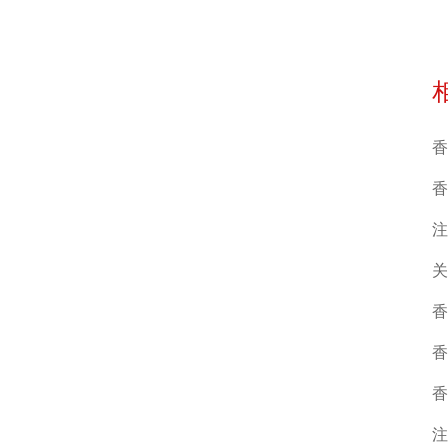
香
香
注
关
香
香
香
注