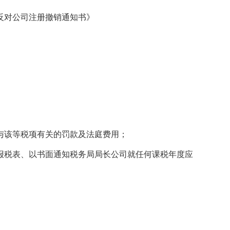
反对公司注册撤销通知书》
与该等税项有关的罚款及法庭费用；
报税表、以书面通知税务局局长公司就任何课税年度应