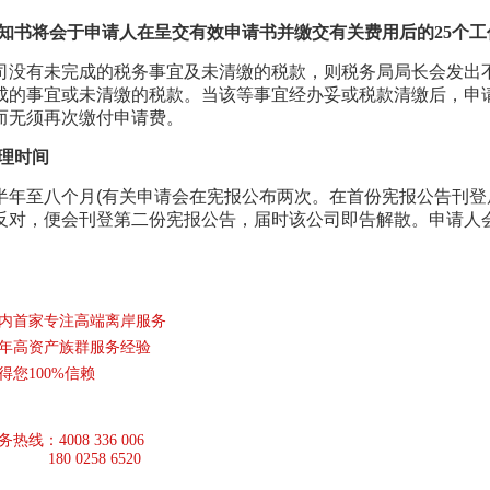
通知书将会于申请人在呈交有效申请书并缴交有关费用后的25个
没有未完成的税务事宜及未清缴的税款，则税务局局长会发出
成的事宜或未清缴的税款。当该等事宜经办妥或税款清缴后，申
而无须再次缴付申请费。
办理时间
半年至八个月(有关申请会在宪报公布两次。在首份宪报公告刊登
反对，便会刊登第二份宪报公告，届时该公司即告解散。申请人
内首家专注高端离岸服务
5年高资产族群服务经验
得您100%信赖
务热线：
4008 336 006
180 0258 6520