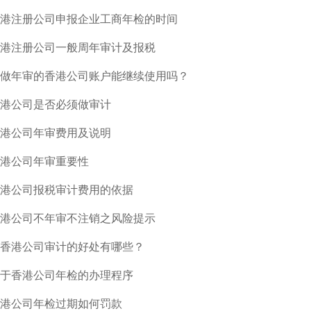
港注册公司申报企业工商年检的时间
港注册公司一般周年审计及报税
做年审的香港公司账户能继续使用吗？
港公司是否必须做审计
港公司年审费用及说明
港公司年审重要性
港公司报税审计费用的依据
港公司不年审不注销之风险提示
香港公司审计的好处有哪些？
于香港公司年检的办理程序
港公司年检过期如何罚款