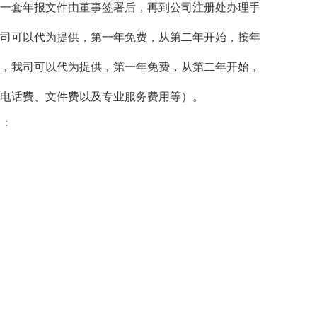
一套年报文件由董事签署后，再到公司注册处办理手
司可以代为提供，第一年免费，从第二年开始，按年
，我司可以代为提供，第一年免费，从第二年开始，
电话费、文件费以及专业服务费用等）。
：