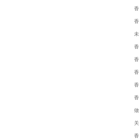
香
香
未
香
香
香
香
香
做
关
香