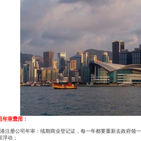
司年审费用
：
港注册公司年审：续期商业登记证，每一年都要重新去政府领一
而浮动；