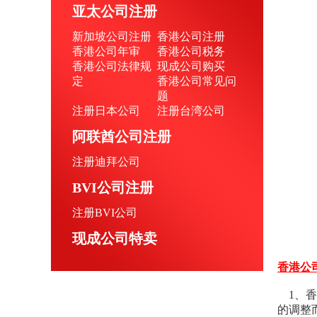
亚太公司注册
新加坡公司注册
香港公司注册
香港公司年审
香港公司税务
香港公司法律规
现成公司购买
定
香港公司常见问
题
注册日本公司
注册台湾公司
阿联酋公司注册
注册迪拜公司
BVI公司注册
注册BVI公司
现成公司特卖
香港公
1、香
的调整