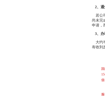
2、
若公司
尚未完
申请，
3、
大约
有收到
国
1
值
服