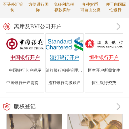
不受外汇管
方便进行国
免征利息税
各种货币
便于向国际
制
际
存款实际收
可自由兑换
性银行
资金可自由
贸易的款项
益较高
进行贸易融
调拨
结算
资
离岸及BVI公司开户
中国银行开户
渣打银行开户
恒生银行开户
中国银行卡户程序
渣打银行相关管理规定
恒生开户所需文件
中国银行开户需提交的文件
渣打银行高级账户
恒生银行资费
香港中国银行开户指南
海外注册公司在渣打银行开户所需资料
银行开户的重要性
版权登记
中国银行离岸银行业务
渣打银行初级账户
恒生银行的开户条件
中国银行不同帐户所需材料
渣打银行离岸账户开户条件
香港恒生银行与国内银行开户的区别