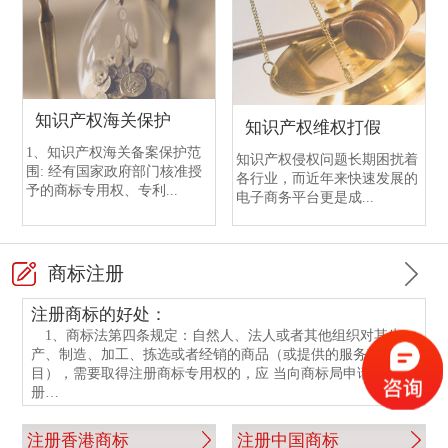
中国银行开户需提交的文件
渣打银行开户注意事项
恒生银行开户
香港中国银行开户
香港渣打银行与国内渣打银行区别
香港恒生银行介绍
香港中行与国内中行开户的不同点
渣打银行开户流程
知识产权海关保护
知识产权维权打假
香港中行与国内中行开户的相同点
香港渣打银行与国内渣打银行开户情况
1、知识产权海关备案保护范
知识产权侵权问题长期困扰着
围: 经有国家政府部门核准授
各行业，而近年来快速发展的
中国银行开户手续
香港渣打银行开户指南
予的商标专用权、专利...
电子商务平台更是成...
中银香港银行开户所需文件
渣打银行开户资料
商标注册
注册商标的好处：
1、商标法第四条规定：自然人、法人或者其他组织对其生
产、制造、加工、拣选或者经销的商品（或提供的服务项
目），需要取得注册商标专用权的，应 当向商标局申请商标注
册…
注册香港商标
注册中国商标