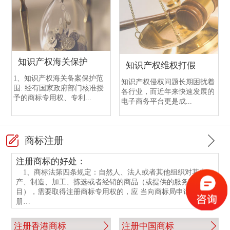
中国银行开户需提交的文件
渣打银行开户注意事项
恒生银行开户
香港中国银行开户
香港渣打银行与国内渣打银行区别
香港恒生银行介绍
香港中行与国内中行开户的不同点
渣打银行开户流程
知识产权海关保护
知识产权维权打假
香港中行与国内中行开户的相同点
香港渣打银行与国内渣打银行开户情况
1、知识产权海关备案保护范
知识产权侵权问题长期困扰着
围: 经有国家政府部门核准授
各行业，而近年来快速发展的
中国银行开户手续
香港渣打银行开户指南
予的商标专用权、专利...
电子商务平台更是成...
中银香港银行开户所需文件
渣打银行开户资料
商标注册
注册商标的好处：
1、商标法第四条规定：自然人、法人或者其他组织对其生
产、制造、加工、拣选或者经销的商品（或提供的服务项
目），需要取得注册商标专用权的，应 当向商标局申请商标注
册…
注册香港商标
注册中国商标