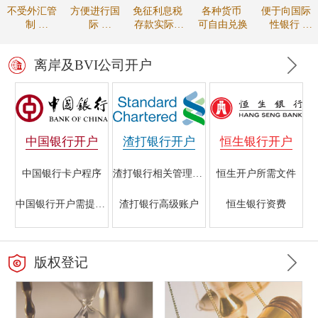
不受外汇管
方便进行国
免征利息税
各种货币
便于向国际
制
际
存款实际收
可自由兑换
性银行
资金可自由
贸易的款项
益较高
进行贸易融
调拨
结算
资
离岸及BVI公司开户
中国银行开户
渣打银行开户
恒生银行开户
中国银行卡户程序
渣打银行相关管理规定
恒生开户所需文件
中国银行开户需提交的文件
渣打银行高级账户
恒生银行资费
香港中国银行开户指南
海外注册公司在渣打银行开户所需资料
银行开户的重要性
版权登记
中国银行离岸银行业务
渣打银行初级账户
恒生银行的开户条件
中国银行不同帐户所需材料
渣打银行离岸账户开户条件
香港恒生银行与国内银行开户的区别